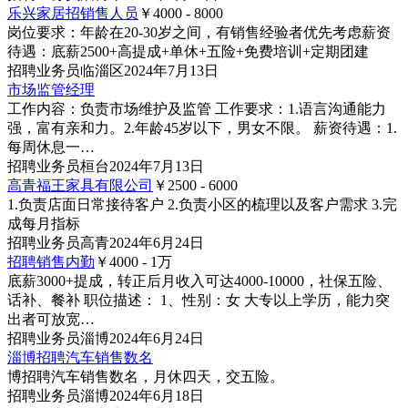
乐兴家居招销售人员
￥4000 - 8000
岗位要求：年龄在20-30岁之间，有销售经验者优先考虑薪资
待遇：底薪2500+高提成+单休+五险+免费培训+定期团建
招聘
业务员
临淄区
2024年7月13日
市场监管经理
工作内容：负责市场维护及监管 工作要求：1.语言沟通能力
强，富有亲和力。2.年龄45岁以下，男女不限。 薪资待遇：1.
每周休息一…
招聘
业务员
桓台
2024年7月13日
高青福王家具有限公司
￥2500 - 6000
1.负责店面日常接待客户 2.负责小区的梳理以及客户需求 3.完
成每月指标
招聘
业务员
高青
2024年6月24日
招聘销售内勤
￥4000 - 1
万
底薪3000+提成，转正后月收入可达4000-10000，社保五险、
话补、餐补 职位描述： 1、性别：女 大专以上学历，能力突
出者可放宽…
招聘
业务员
淄博
2024年6月24日
淄博招聘汽车销售数名
博招聘汽车销售数名，月休四天，交五险。
招聘
业务员
淄博
2024年6月18日