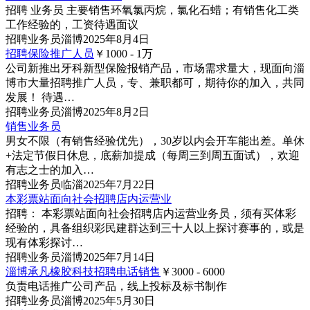
招聘 业务员 主要销售环氧氯丙烷，氯化石蜡；有销售化工类
工作经验的，工资待遇面议
招聘
业务员
淄博
2025年8月4日
招聘保险推广人员
￥1000 - 1
万
公司新推出牙科新型保险报销产品，市场需求量大，现面向淄
博市大量招聘推广人员，专、兼职都可，期待你的加入，共同
发展！ 待遇…
招聘
业务员
淄博
2025年8月2日
销售业务员
男女不限（有销售经验优先），30岁以内会开车能出差。单休
+法定节假日休息，底薪加提成（每周三到周五面试），欢迎
有志之士的加入…
招聘
业务员
临淄
2025年7月22日
本彩票站面向社会招聘店内运营业
招聘： 本彩票站面向社会招聘店内运营业务员，须有买体彩
经验的，具备组织彩民建群达到三十人以上探讨赛事的，或是
现有体彩探讨…
招聘
业务员
淄博
2025年7月14日
淄博承凡橡胶科技招聘电话销售
￥3000 - 6000
负责电话推广公司产品，线上投标及标书制作
招聘
业务员
淄博
2025年5月30日