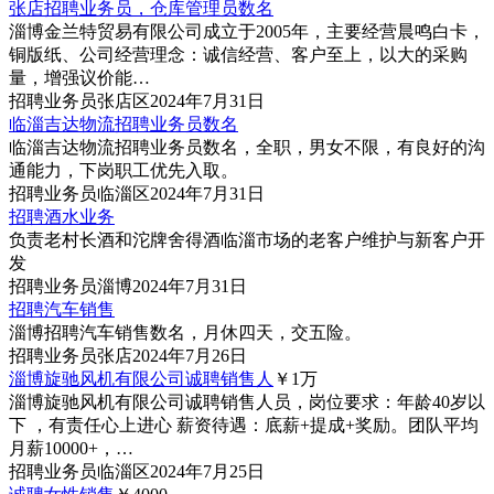
张店招聘业务员，仓库管理员数名
淄博金兰特贸易有限公司成立于2005年，主要经营晨鸣白卡，
铜版纸、公司经营理念：诚信经营、客户至上，以大的采购
量，增强议价能…
招聘
业务员
张店区
2024年7月31日
临淄吉达物流招聘业务员数名
临淄吉达物流招聘业务员数名，全职，男女不限，有良好的沟
通能力，下岗职工优先入取。
招聘
业务员
临淄区
2024年7月31日
招聘酒水业务
负责老村长酒和沱牌舍得酒临淄市场的老客户维护与新客户开
发
招聘
业务员
淄博
2024年7月31日
招聘汽车销售
淄博招聘汽车销售数名，月休四天，交五险。
招聘
业务员
张店
2024年7月26日
淄博旋驰风机有限公司诚聘销售人
￥1
万
淄博旋驰风机有限公司诚聘销售人员，岗位要求：年龄40岁以
下 ，有责任心上进心 薪资待遇：底薪+提成+奖励。团队平均
月薪10000+，…
招聘
业务员
临淄区
2024年7月25日