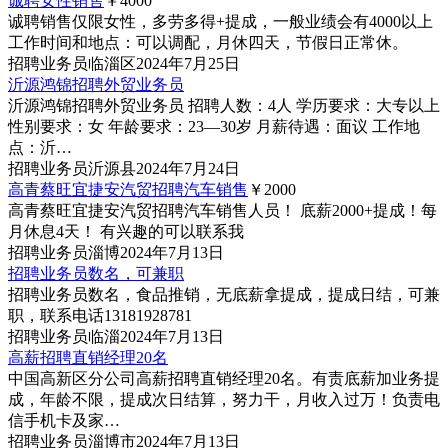
诚聘女性销售
￥4000
诚聘销售仅限女性，多劳多得+提成，一般业绩会有4000以上
工作时间和地点：可以调配，月休四天，节假日正常休。
招聘
业务员
临淄区
2024年7月25日
沂源鸿锦招聘外贸业务员
沂源鸿锦招聘外贸业务员 招聘人数：4人 学历要求：大专以上
性别要求：女 年龄要求：23—30岁 月薪待遇：面议 工作地
点：沂…
招聘
业务员
沂源县
2024年7月24日
高青蔡旺宜捷安汽贸招聘汽车销售
￥2000
高青蔡旺宜捷安汽贸招聘汽车销售人员！ 底薪2000+提成！每
月休息4天！ 有兴趣的可以联系我
招聘
业务员
淄博
2024年7月13日
招聘业务员数名，可兼职
招聘业务员数名，食品推销，无底薪拿提成，提成日结，可兼
职，联系电话13181928781
招聘
业务员
临淄
2024年7月13日
高薪招聘直销经理20名
中国高新区分公司高薪招聘直销经理20名。有责底薪加业务提
成，年龄不限，提成次日结算，努力干，月收入过万！负责电
信手机卡及家…
招聘
业务员
淄博市
2024年7月13日