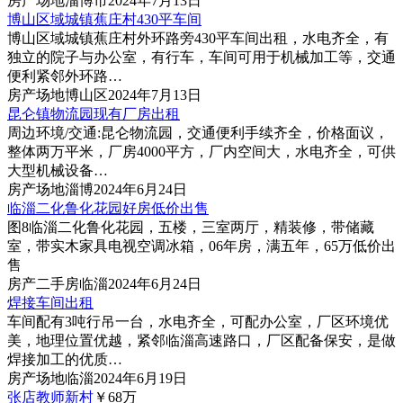
房产
场地
淄博市
2024年7月13日
博山区域城镇蕉庄村430平车间
博山区域城镇蕉庄村外环路旁430平车间出租，水电齐全，有
独立的院子与办公室，有行车，车间可用于机械加工等，交通
便利紧邻外环路…
房产
场地
博山区
2024年7月13日
昆仑镇物流园现有厂房出租
周边环境/交通:昆仑物流园，交通便利手续齐全，价格面议，
整体两万平米，厂房4000平方，厂内空间大，水电齐全，可供
大型机械设备…
房产
场地
淄博
2024年6月24日
临淄二化鲁化花园好房低价出售
图8
临淄二化鲁化花园，五楼，三室两厅，精装修，带储藏
室，带实木家具电视空调冰箱，06年房，满五年，65万低价出
售
房产
二手房
临淄
2024年6月24日
焊接车间出租
车间配有3吨行吊一台，水电齐全，可配办公室，厂区环境优
美，地理位置优越，紧邻临淄高速路口，厂区配备保安，是做
焊接加工的优质…
房产
场地
临淄
2024年6月19日
张店教师新村
￥68
万