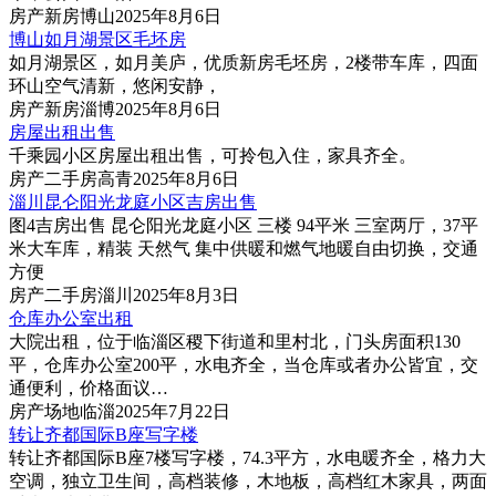
房产
新房
博山
2025年8月6日
博山如月湖景区毛坯房
如月湖景区，如月美庐，优质新房毛坯房，2楼带车库，四面
环山空气清新，悠闲安静，
房产
新房
淄博
2025年8月6日
房屋出租出售
千乘园小区房屋出租出售，可拎包入住，家具齐全。
房产
二手房
高青
2025年8月6日
淄川昆仑阳光龙庭小区吉房出售
图4
吉房出售 昆仑阳光龙庭小区 三楼 94平米 三室两厅，37平
米大车库，精装 天然气 集中供暖和燃气地暖自由切换，交通
方便
房产
二手房
淄川
2025年8月3日
仓库办公室出租
大院出租，位于临淄区稷下街道和里村北，门头房面积130
平，仓库办公室200平，水电齐全，当仓库或者办公皆宜，交
通便利，价格面议…
房产
场地
临淄
2025年7月22日
转让齐都国际B座写字楼
转让齐都国际B座7楼写字楼，74.3平方，水电暖齐全，格力大
空调，独立卫生间，高档装修，木地板，高档红木家具，两面