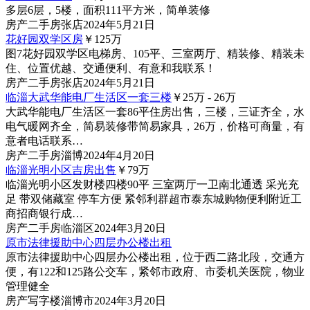
多层6层，5楼，面积111平方米，简单装修
房产
二手房
张店
2024年5月21日
花好园双学区房
￥125
万
图7
花好园双学区电梯房、105平、三室两厅、精装修、精装未
住、位置优越、交通便利、有意和我联系！
房产
二手房
张店
2024年5月21日
临淄大武华能电厂生活区一套三楼
￥25
万
- 26
万
大武华能电厂生活区一套86平住房出售，三楼，三证齐全，水
电气暖网齐全，简易装修带简易家具，26万，价格可商量，有
意者电话联系…
房产
二手房
淄博
2024年4月20日
临淄光明小区吉房出售
￥79
万
临淄光明小区发财楼四楼90平 三室两厅一卫南北通透 采光充
足 带双储藏室 停车方便 紧邻利群超市泰东城购物便利附近工
商招商银行成…
房产
二手房
临淄区
2024年3月20日
原市法律援助中心四层办公楼出租
原市法律援助中心四层办公楼出租，位于西二路北段，交通方
便，有122和125路公交车，紧邻市政府、市委机关医院，物业
管理健全
房产
写字楼
淄博市
2024年3月20日