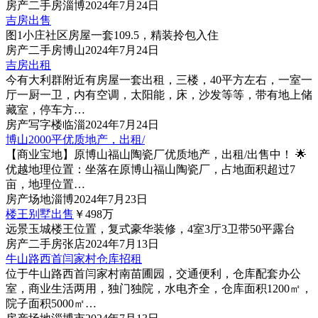
房产
二手房
淄博
2024年7月24日
吉房出售
图1
小庄社区房屋一套109.5，精装拎包入住
房产
二手房
博山
2024年7月24日
吉房出租
今有大利群附近有房屋一套出租，三楼，40平方左右，一室一
厅一厨一卫，内有空调，太阳能，床，沙发等等，带有地上储
藏室，停车方…
房产
写字楼
临淄
2024年7月24日
博山2000平优质地产，出租/
【商业宝地】原博山福山陶瓷厂优质地产，出租/出售中！ 🌟
优越地理位置：坐落在原博山福山陶瓷厂，占地面积超过7
亩，地理位置…
房产
场地
淄博
2024年7月23日
楼王别墅出售
￥498
万
远景玉城楼王位置，复式豪华装修，4室3厅3卫带50平露台
房产
二手房
张店
2024年7月13日
牛山路西首闫家村仓库招租
位于牛山路西首闫家村南苗圃园，交通便利，仓库配套办公
室，商业生活两用，独门独院，水电齐全，仓库面积1200㎡，
院子面积5000㎡…