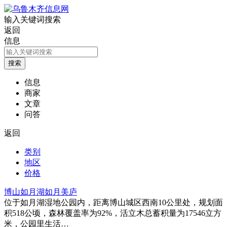
输入关键词搜索
返回
信息
信息
商家
文章
问答
返回
类别
地区
价格
博山如月湖如月美庐
位于如月湖湿地公园内，距离博山城区西南10公里处，规划面
积518公顷，森林覆盖率为92%，活立木总蓄积量为17546立方
米，公园里生活…