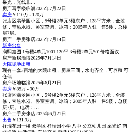
采光，光线非…
房产
写字楼
临淄
2025年7月22日
卖房
￥110
万
- 120
万
张店区翡翠园小区，5号楼2单元5楼东户，128平方米，全装
修，带热水器、卧室空调、冰箱；2005年入驻，售5楼，总楼
层7层。
房产
二手房
张店
2025年7月14日
新房出售
润熙嘉园 1号楼4单元1001 120平 3号楼2单元501价格面议
房产
新房
淄博
2025年7月14日
大院场地出租
现有一套3亩地的大院出租，房屋三间，水电齐全，可养殖 可
仓储
房产
场地
临淄
2025年6月21日
卖房
￥85
万
- 90
万
张店区翡翠园小区，5号楼2单元5楼东户，128平方米，全装
修，带热水器、卧室空调、冰箱；2005年入驻，售5楼，总楼
层7层。 电话：…
房产
二手房
张店
2025年6月21日
出售
￥131.9
万
祥瑞花园一楼 双学区 祥瑞园小学 八中 公立幼儿园 采光好 南