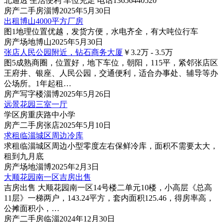
北通透 生活便利 车位充足 电话13656440520
房产
二手房
淄博
2025年5月30日
出租博山4000平方厂房
图1
地理位置优越，发货方便，水电齐全，有大吨位行车
房产
场地
博山
2025年5月30日
张店人民公园附近，钻石商务大厦
￥3.2
万
- 3.5
万
图5
成熟商圈，位置好，地下车位，朝阳，115平，紧邻张店区
王府井、银座、人民公园，交通便利，适合办事处、辅导等办
公场所。1年起租…
房产
写字楼
淄博
2025年5月26日
远景花园三室一厅
学区房重庆路中小学
房产
二手房
张店
2025年5月10日
求租临淄城区周边冷库
求租临淄城区周边小型零度左右保鲜冷库，面积不需要太大，
租到九月底
房产
场地
淄博
2025年2月3日
大顺花园南一区吉房出售
吉房出售 大顺花园南一区14号楼二单元10楼，小高层《总高
11层》一梯两户，143.24平方，套内面积125.46，得房率高，
公摊面积小，…
房产
二手房
临淄
2024年12月30日