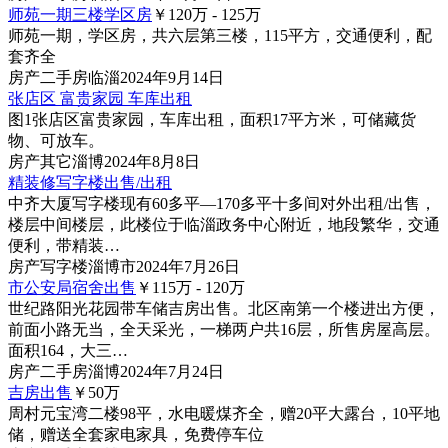
师苑一期三楼学区房
￥120
万
- 125
万
师苑一期，学区房，共六层第三楼，115平方，交通便利，配
套齐全
房产
二手房
临淄
2024年9月14日
张店区 富贵家园 车库出租
图1
张店区富贵家园，车库出租，面积17平方米，可储藏货
物、可放车。
房产
其它
淄博
2024年8月8日
精装修写字楼出售/出租
中齐大厦写字楼现有60多平—170多平十多间对外出租/出售，
楼层中间楼层，此楼位于临淄政务中心附近，地段繁华，交通
便利，带精装…
房产
写字楼
淄博市
2024年7月26日
市公安局宿舍出售
￥115
万
- 120
万
世纪路阳光花园带车储吉房出售。北区南第一个楼进出方便，
前面小路无当，全天采光，一梯两户共16层，所售房屋高层。
面积164，大三…
房产
二手房
淄博
2024年7月24日
吉房出售
￥50
万
周村元宝湾二楼98平，水电暖煤齐全，赠20平大露台，10平地
储，赠送全套家电家具，免费停车位