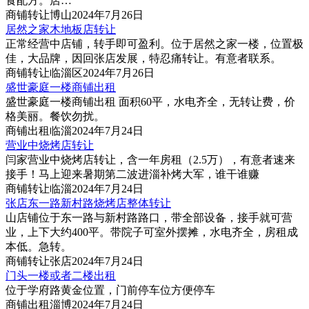
食配方。店…
商铺
转让
博山
2024年7月26日
居然之家木地板店转让
正常经营中店铺，转手即可盈利。位于居然之家一楼，位置极
佳，大品牌，因回张店发展，特忍痛转让。有意者联系。
商铺
转让
临淄区
2024年7月26日
盛世豪庭一楼商铺出租
盛世豪庭一楼商铺出租 面积60平，水电齐全，无转让费，价
格美丽。餐饮勿扰。
商铺
出租
临淄
2024年7月24日
营业中烧烤店转让
闫家营业中烧烤店转让，含一年房租（2.5万），有意者速来
接手！马上迎来暑期第二波进淄补烤大军，谁干谁赚
商铺
转让
临淄
2024年7月24日
张店东一路新村路烧烤店整体转让
山店铺位于东一路与新村路路口，带全部设备，接手就可营‌‌
业，上下大约400平。带院子可室外摆摊，水电齐全，房租成
本低。急转。
商铺
转让
张店
2024年7月24日
门头一楼或者二楼出租
位于学府路黄金位置，门前停车位方便停车
商铺
出租
淄博
2024年7月24日