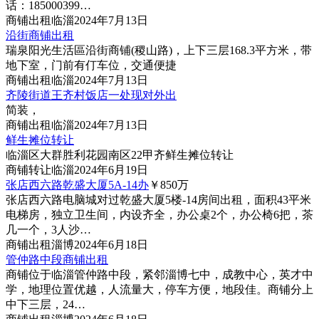
话：185000399…
商铺
出租
临淄
2024年7月13日
沿街商铺出租
瑞泉阳光生活區沿街商铺(稷山路)，上下三层168.3平方米，带
地下室，门前有仃车位，交通便捷
商铺
出租
临淄
2024年7月13日
齐陵街道王齐村饭店一处现对外出
简装，
商铺
出租
临淄
2024年7月13日
鲜生摊位转让
临淄区大群胜利花园南区22甲齐鲜生摊位转让
商铺
转让
临淄
2024年6月19日
张店西六路乾盛大厦5A-14办
￥850
万
张店西六路电脑城对过乾盛大厦5楼-14房间出租，面积43平米
电梯房，独立卫生间，内设齐全，办公桌2个，办公椅6把，茶
几一个，3人沙…
商铺
出租
淄博
2024年6月18日
管仲路中段商铺出租
商铺位于临淄管仲路中段，紧邻淄博七中，成教中心，英才中
学，地理位置优越，人流量大，停车方便，地段佳。商铺分上
中下三层，24…