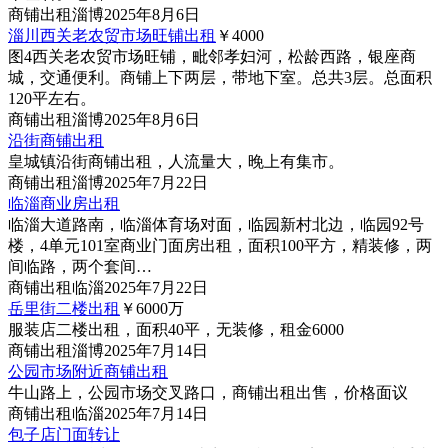
商铺
出租
淄博
2025年8月6日
淄川西关老农贸市场旺铺出租
￥4000
图4
西关老农贸市场旺铺，毗邻孝妇河，松龄西路，银座商
城，交通便利。商铺上下两层，带地下室。总共3层。总面积
120平左右。
商铺
出租
淄博
2025年8月6日
沿街商铺出租
皇城镇沿街商铺出租，人流量大，晚上有集市。
商铺
出租
淄博
2025年7月22日
临淄商业房出租
临淄大道路南，临淄体育场对面，临园新村北边，临园92号
楼，4单元101室商业门面房出租，面积100平方，精装修，两
间临路，两个套间…
商铺
出租
临淄
2025年7月22日
岳里街二楼出租
￥6000
万
服装店二楼出租，面积40平，无装修，租金6000
商铺
出租
淄博
2025年7月14日
公园市场附近商铺出租
牛山路上，公园市场交叉路口，商铺出租出售，价格面议
商铺
出租
临淄
2025年7月14日
包子店门面转让