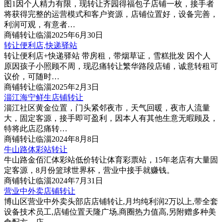
图1
因个人精力有限，现转让齐园得福包子店铺一枚，接手者
将获得完整的运营模式和客户资源，店铺位置好，设备完善，
利润可观，有意者…
商铺
转让
临淄
2025年6月30日
转让便利店,快递驿站
转让便利店+快递驿站 带房租，带烟草证，雪糕批发 因个人
原因孩子小照顾不周，现忍痛转让繁华路段店铺，诚意转租可
议价，可随时…
商铺
转让
临淄
2025年2月3日
淄江海宁鲜生店铺转让
淄江社区黄金位置，门头紧邻夜市，天气回暖，夜市人流量
大，固定客源，接手即可盈利，因本人有其他生意无暇顾及，
特将此店忍痛转…
商铺
转让
临淄
2024年8月8日
牛山路体彩站转让
牛山路金佰汇体彩站低价转让体育彩票站，15年老店有大量固
定客源，8月份篮球世界杯，营业中接手就赚钱。
商铺
转让
临淄
2024年7月31日
营业中外卖店铺转让
博山区营业中外卖头部店店铺转让,月均纯利润2万以上,带全套
设备技术员工,店铺位置天隆广场,商圈热力值高,另附赠多种美