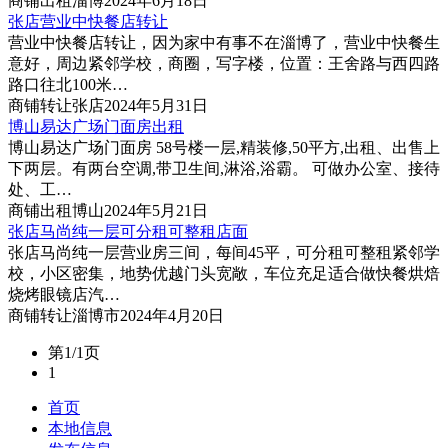
商铺
出租
淄博
2024年6月18日
张店营业中快餐店转让
营业中快餐店转让，因为家中有事不在淄博了，营业中快餐生
意好，周边紧邻学校，商圈，写字楼，位置：王舍路与西四路
路口往北100米…
商铺
转让
张店
2024年5月31日
博山易达广场门面房出租
博山易达广场门面房 58号楼一层,精装修,50平方,出租、出售上
下两层。有两台空调,带卫生间,淋浴,浴霸。 可做办公室、接待
处、工…
商铺
出租
博山
2024年5月21日
张店马尚纯一层可分租可整租店面
张店马尚纯一层营业房三间，每间45平，可分租可整租紧邻学
校，小区密集，地势优越门头宽敞，车位充足适合做快餐烘焙
烧烤眼镜店汽…
商铺
转让
淄博市
2024年4月20日
第1/1页
1
首页
本地信息