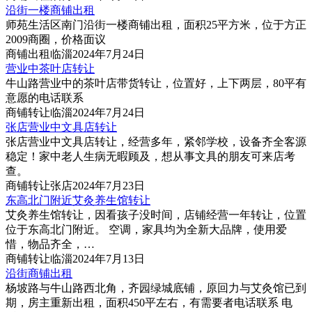
沿街一楼商铺出租
师苑生活区南门沿街一楼商铺出租，面积25平方米，位于方正
2009商圈，价格面议
商铺
出租
临淄
2024年7月24日
营业中茶叶店转让
牛山路营业中的茶叶店带货转让，位置好，上下两层，80平有
意愿的电话联系
商铺
转让
临淄
2024年7月24日
张店营业中文具店转让
张店营业中文具店转让，经营多年，紧邻学校，设备齐全客源
稳定！家中老人生病无暇顾及，想从事文具的朋友可来店考
查。
商铺
转让
张店
2024年7月23日
东高北门附近艾灸养生馆转让
艾灸养生馆转让，因看孩子没时间，店铺经营一年转让，位置
位于东高北门附近。 空调，家具均为全新大品牌，使用爱
惜，物品齐全，…
商铺
转让
临淄
2024年7月13日
沿街商铺出租
杨坡路与牛山路西北角，齐园绿城底铺，原回力与艾灸馆已到
期，房主重新出租，面积450平左右，有需要者电话联系 电