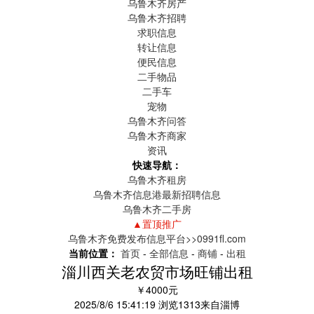
乌鲁木齐房产
乌鲁木齐招聘
求职信息
转让信息
便民信息
二手物品
二手车
宠物
乌鲁木齐问答
乌鲁木齐商家
资讯
快速导航：
乌鲁木齐租房
乌鲁木齐信息港最新招聘信息
乌鲁木齐二手房
▲置顶推广
乌鲁木齐免费发布信息平台>>0991fl.com
当前位置：
首页
-
全部信息
-
商铺
-
出租
淄川西关老农贸市场旺铺出租
￥4000元
2025/8/6 15:41:19
浏览
1313
来自
淄博