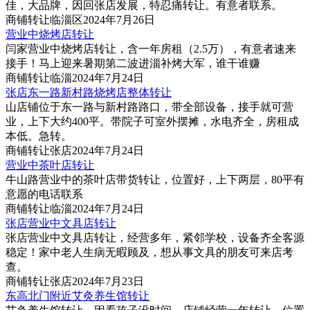
佳，大品牌，因回张店发展，特忍痛转让。有意者联系。
商铺
转让
临淄区
2024年7月26日
营业中烧烤店转让
闫家营业中烧烤店转让，含一年房租（2.5万），有意者速来
接手！马上迎来暑期第二波进淄补烤大军，谁干谁赚
商铺
转让
临淄
2024年7月24日
张店东一路新村路烧烤店整体转让
山店铺位于东一路与新村路路口，带全部设备，接手就可营‌‌
业，上下大约400平。带院子可室外摆摊，水电齐全，房租成
本低。急转。
商铺
转让
张店
2024年7月24日
营业中茶叶店转让
牛山路营业中的茶叶店带货转让，位置好，上下两层，80平有
意愿的电话联系
商铺
转让
临淄
2024年7月24日
张店营业中文具店转让
张店营业中文具店转让，经营多年，紧邻学校，设备齐全客源
稳定！家中老人生病无暇顾及，想从事文具的朋友可来店考
查。
商铺
转让
张店
2024年7月23日
东高北门附近艾灸养生馆转让