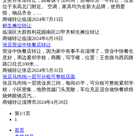
艾灸养生馆转让，因看孩子没时间，店铺经营一年转让，位置
位于东高北门附近。 空调，家具均为全新大品牌，使用爱
惜，物品齐全，…
商铺
转让
临淄
2024年7月13日
鲜生摊位转让
临淄区大群胜利花园南区22甲齐鲜生摊位转让
商铺
转让
临淄
2024年6月19日
张店营业中快餐店转让
营业中快餐店转让，因为家中有事不在淄博了，营业中快餐生
意好，周边紧邻学校，商圈，写字楼，位置：王舍路与西四路
路口往北100米…
商铺
转让
张店
2024年5月31日
张店马尚纯一层可分租可整租店面
张店马尚纯一层营业房三间，每间45平，可分租可整租紧邻学
校，小区密集，地势优越门头宽敞，车位充足适合做快餐烘焙
烧烤眼镜店汽…
商铺
转让
淄博市
2024年4月20日
第1/1页
1
首页