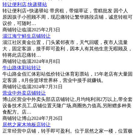
转让便利店,快递驿站
转让便利店+快递驿站 带房租，带烟草证，雪糕批发 因个人
原因孩子小照顾不周，现忍痛转让繁华路段店铺，诚意转租可
议价，可随时…
商铺
转让
临淄
2025年2月3日
淄江海宁鲜生店铺转让
淄江社区黄金位置，门头紧邻夜市，天气回暖，夜市人流量
大，固定客源，接手即可盈利，因本人有其他生意无暇顾及，
特将此店忍痛转…
商铺
转让
临淄
2024年8月8日
牛山路体彩站转让
牛山路金佰汇体彩站低价转让体育彩票站，15年老店有大量固
定客源，8月份篮球世界杯，营业中接手就赚钱。
商铺
转让
临淄
2024年7月31日
营业中外卖店铺转让
博山区营业中外卖头部店店铺转让,月均纯利润2万以上,带全套
设备技术员工,店铺位置天隆广场,商圈热力值高,另附赠多种美
食配方。店…
商铺
转让
博山
2024年7月26日
居然之家木地板店转让
正常经营中店铺，转手即可盈利。位于居然之家一楼，位置极