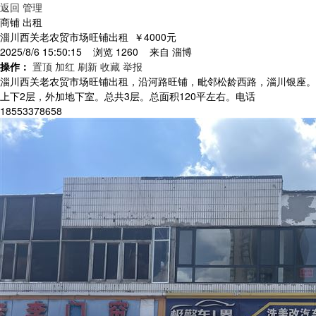
返回
管理
商铺 出租
淄川西关老农贸市场旺铺出租
￥4000元
2025/8/6 15:50:15 浏览 1260 来自
淄博
操作：
置顶
加红
刷新
收藏
举报
淄川西关老农贸市场旺铺出租，沿河路旺铺，毗邻松龄西路，淄川银座。
上下2层，外加地下室。总共3层。总面积120平左右。电话
18553378658