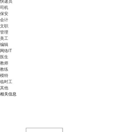
快递员
司机
保安
会计
文职
管理
美工
编辑
网络IT
医生
教师
教练
模特
临时工
其他
相关信息