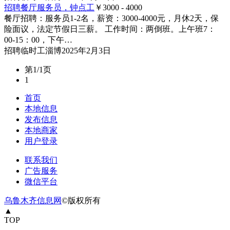
招聘餐厅服务员，钟点工
￥3000 - 4000
餐厅招聘：服务员1-2名，薪资：3000-4000元，月休2天，保
险面议，法定节假日三薪。 工作时间：两倒班。上午班7：
00-15：00，下午…
招聘
临时工
淄博
2025年2月3日
第1/1页
1
首页
本地信息
发布信息
本地商家
用户登录
联系我们
广告服务
微信平台
乌鲁木齐信息网
©版权所有
▲
TOP