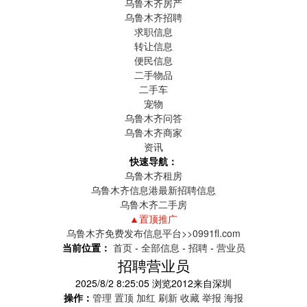
乌鲁木齐房产
乌鲁木齐招聘
求职信息
转让信息
便民信息
二手物品
二手车
宠物
乌鲁木齐问答
乌鲁木齐商家
资讯
快速导航：
乌鲁木齐租房
乌鲁木齐信息港最新招聘信息
乌鲁木齐二手房
▲置顶推广
乌鲁木齐免费发布信息平台>>0991fl.com
当前位置：
首页
-
全部信息
-
招聘
-
营业员
招聘营业员
2025/8/2 8:25:05
浏览
2012
来自
深圳
操作：
管理
置顶
加红
刷新
收藏
举报
海报