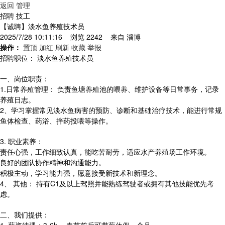
返回
管理
招聘 技工
【诚聘】淡水鱼养殖技术员
2025/7/28 10:11:16 浏览 2242 来自
淄博
操作：
置顶
加红
刷新
收藏
举报
招聘职位： 淡水鱼养殖技术员
一、岗位职责：
1.日常养殖管理： 负责鱼塘养殖池的喂养、维护设备等日常事务，记录
养殖日志。
2、学习掌握常见淡水鱼病害的预防、诊断和基础治疗技术，能进行常规
鱼体检查、药浴、拌药投喂等操作。
3. 职业素养：
责任心强，工作细致认真，能吃苦耐劳，适应水产养殖场工作环境。
良好的团队协作精神和沟通能力。
积极主动，学习能力强，愿意接受新技术和新理念。
4、 其他： 持有C1及以上驾照并能熟练驾驶者或拥有其他技能优先考
虑。
二、我们提供：