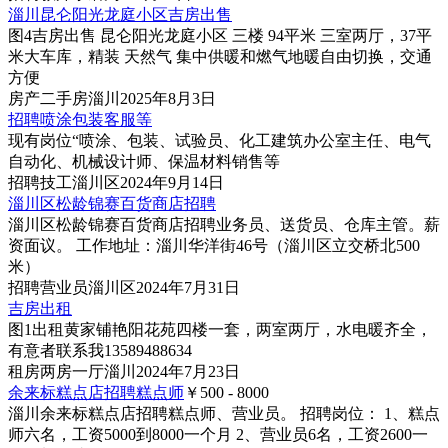
淄川昆仑阳光龙庭小区吉房出售
图4
吉房出售 昆仑阳光龙庭小区 三楼 94平米 三室两厅，37平
米大车库，精装 天然气 集中供暖和燃气地暖自由切换，交通
方便
房产
二手房
淄川
2025年8月3日
招聘喷涂包装客服等
现有岗位“喷涂、包装、试验员、化工建筑办公室主任、电气
自动化、机械设计师、保温材料销售等
招聘
技工
淄川区
2024年9月14日
淄川区松龄锦赛百货商店招聘
淄川区松龄锦赛百货商店招聘业务员、送货员、仓库主管。薪
资面议。 工作地址：淄川华洋街46号（淄川区立交桥北500
米）
招聘
营业员
淄川区
2024年7月31日
吉房出租
图1
出租黄家铺艳阳花苑四楼一套，两室两厅，水电暖齐全，
有意者联系我13589488634
租房
两房一厅
淄川
2024年7月23日
余来标糕点店招聘糕点师
￥500 - 8000
淄川余来标糕点店招聘糕点师、营业员。 招聘岗位： 1、糕点
师六名，工资5000到8000一个月 2、营业员6名，工资2600一