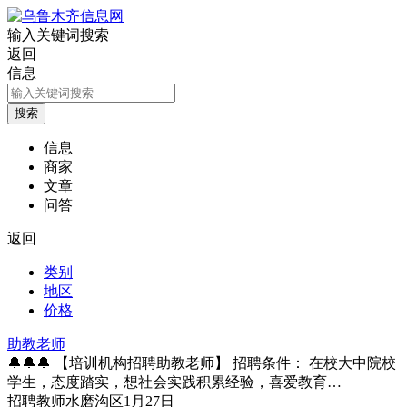
输入关键词搜索
返回
信息
信息
商家
文章
问答
返回
类别
地区
价格
助教老师
🔔🔔🔔 【培训机构招聘助教老师】 招聘条件： 在校大中院校
学生，态度踏实，想社会实践积累经验，喜爱教育…
招聘
教师
水磨沟区
1月27日