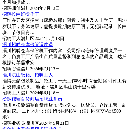
个月加提成…
招聘
师傅
淄川
2024年7月13日
招聘长白班操作工
厂址在开发区招村（康桥名郡）附近，初中及以上学历，男50
岁以下，身体健康，需提供近期健康证明，无犯罪记录；长白
班、节假日有…
招聘
工人
淄川区
2024年7月13日
淄川招聘仓库保管调度员
淄川招聘仓库保管机工作内容：公司招聘仓库管理调度员一
名，负责工厂产品生产质量监督和到总仓库的产品调度，然后
根据订单需求安…
招聘
管理
淄川
2024年7月13日
淄川洪山纸箱厂招聘工人
淄博美豪包装制品厂招工，一天工作8小时 有全勤奖 计件工资
薪资待遇优厚。 地址：淄川区洪山镇十里村委
招聘
工人
淄川
2024年6月18日
松龄锦赛百货商店招聘业务员
淄川区松龄锦赛百货商店招聘业务员、送货员、仓库主管。薪
资面议。 工作地址：淄川华洋街46号（淄川区立交桥北500
米）
招聘
业务员
淄川区
2024年5月21日