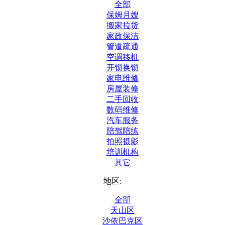
全部
保姆月嫂
搬家拉货
家政保洁
管道疏通
空调移机
开锁换锁
家电维修
房屋装修
二手回收
数码维修
汽车服务
陪驾陪练
拍照摄影
培训机构
其它
地区:
全部
天山区
沙依巴克区