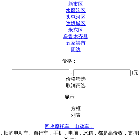
新市区
水磨沟区
头屯河区
达坂城区
米东区
乌鲁木齐县
五家渠市
周边
价格：
-
(元
价格筛选
取消筛选
显示
方框
列表
回收摩托车，电动车，
旧的电动车。自行车，手机，电脑，冰箱，都是高价收，支持以旧换