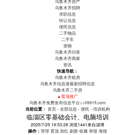
乌鲁木齐房产
乌鲁木齐招聘
求职信息
转让信息
便民信息
二手物品
二手车
宠物
乌鲁木齐问答
乌鲁木齐商家
资讯
快速导航：
乌鲁木齐租房
乌鲁木齐信息港最新招聘信息
乌鲁木齐二手房
▲置顶推广
乌鲁木齐免费发布信息平台>>0991fl.com
当前位置：
首页
-
全部信息
-
便民
-
培训机构
临淄区零基础会计、电脑培训
2025/7/25 19:53:28
浏览
1441
来自
淄博
操作：
管理
置顶
加红
刷新
收藏
举报
海报