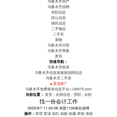
乌鲁木齐房产
乌鲁木齐招聘
求职信息
转让信息
便民信息
二手物品
二手车
宠物
乌鲁木齐问答
乌鲁木齐商家
资讯
快速导航：
乌鲁木齐租房
乌鲁木齐信息港最新招聘信息
乌鲁木齐二手房
▲置顶推广
乌鲁木齐免费发布信息平台>>0991fl.com
当前位置：
首页
-
全部信息
-
求职
-
全职
找一份会计工作
2025/8/7 11:04:08
浏览
1106
来自
淄博
操作：
管理
置顶
加红
刷新
收藏
举报
海报