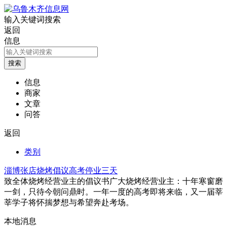
输入关键词搜索
返回
信息
信息
商家
文章
问答
返回
类别
淄博张店烧烤倡议高考停业三天
致全体烧烤经营业主的倡议书广大烧烤经营业主：十年寒窗磨
一剑，只待今朝问鼎时。一年一度的高考即将来临，又一届莘
莘学子将怀揣梦想与希望奔赴考场。
本地消息